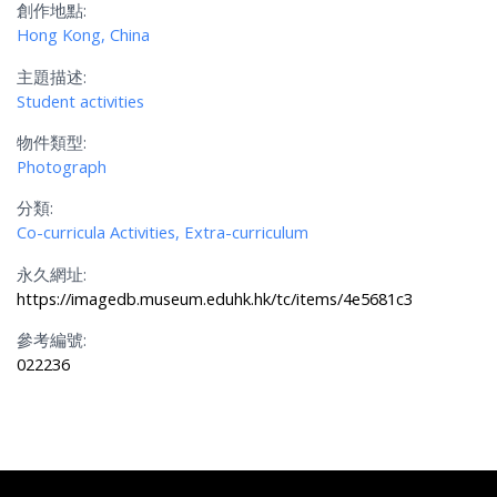
創作地點:
Hong Kong, China
主題描述:
Student activities
物件類型:
Photograph
分類:
Co-curricula Activities, Extra-curriculum
永久網址:
https://imagedb.museum.eduhk.hk/tc/items/4e5681c3
參考編號:
022236