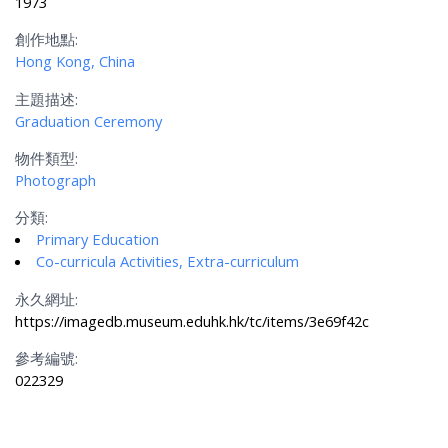
1973
創作地點:
Hong Kong, China
主題描述:
Graduation Ceremony
物件類型:
Photograph
分類:
Primary Education
Co-curricula Activities, Extra-curriculum
永久網址:
https://imagedb.museum.eduhk.hk/tc/items/3e69f42c
參考編號:
022329