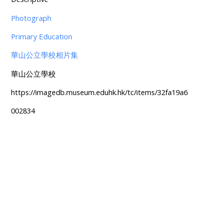
Photograph
Primary Education
華山公立學校相片集
華山公立學校
https://imagedb.museum.eduhk.hk/tc/items/32fa19a6
002834