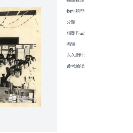
物件類型:
分類:
相關作品:
鳴謝:
永久網址:
參考編號: