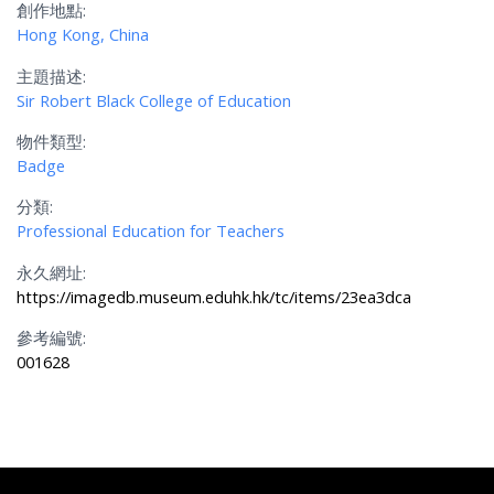
創作地點:
Hong Kong, China
主題描述:
Sir Robert Black College of Education
物件類型:
Badge
分類:
Professional Education for Teachers
永久網址:
https://imagedb.museum.eduhk.hk/tc/items/23ea3dca
參考編號:
001628