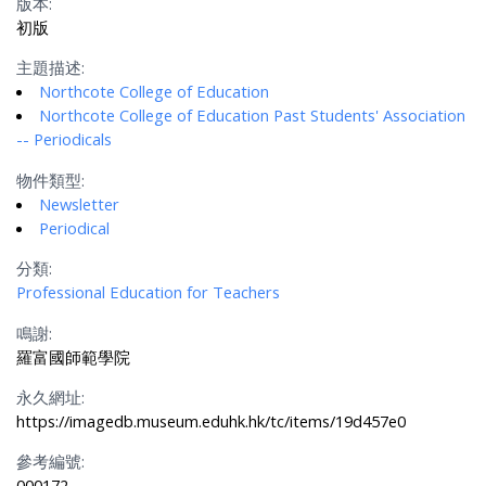
版本:
初版
主題描述:
Northcote College of Education
Northcote College of Education Past Students' Association
-- Periodicals
物件類型:
Newsletter
Periodical
分類:
Professional Education for Teachers
鳴謝:
羅富國師範學院
永久網址:
https://imagedb.museum.eduhk.hk/tc/items/19d457e0
參考編號:
000172