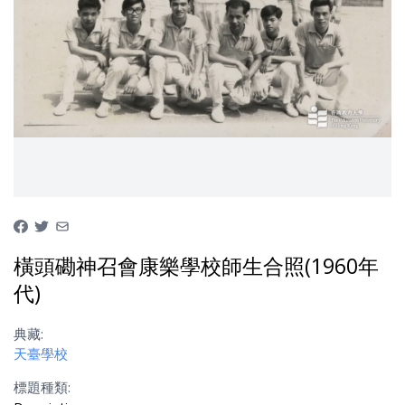
橫頭磡神召會康樂學校師生合照(1960年
代)
典藏:
天臺學校
標題種類: