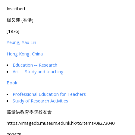
Inscribed
楊又蓮 (香港)
[1976]
Yeung, Yau Lin
Hong Kong, China
Education -- Research
Art -- Study and teaching
Book
Professional Education for Teachers
Study of Research Activities
葛量洪教育學院校友會
https://imagedb.museum.eduhk.hk/tc/items/0e273040
000478