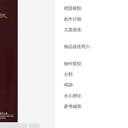
標題種類:
創作日期:
主題描述:
物品描述簡介:
物件類型:
分類:
鳴謝:
永久網址:
參考編號: