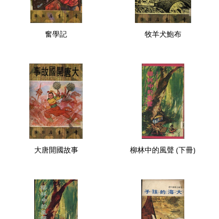
奮學記
牧羊犬鮑布
大唐開國故事
柳林中的風聲 (下冊)