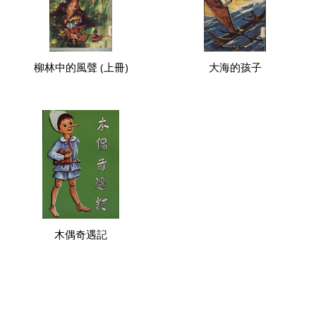
柳林中的風聲 (上冊)
大海的孩子
木偶奇遇記