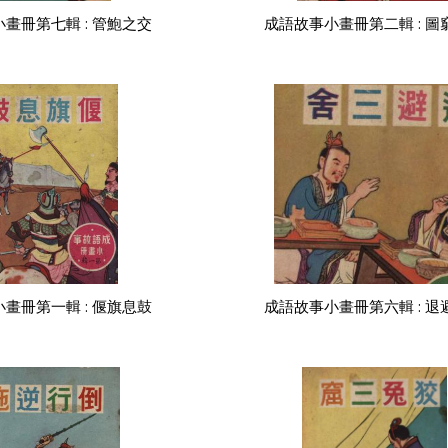
畫冊第七輯 : 管鮑之交
成語故事小畫冊第二輯 : 圖
畫冊第一輯 : 偃旗息鼓
成語故事小畫冊第六輯 : 退