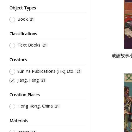
Object Types
Book
21
Classifications
Text Books
21
成語故事小
Creators
Sun Ya Publications (HK) Ltd.
21
Jiang, Feng
21
Creation Places
Hong Kong, China
21
Materials
Paper