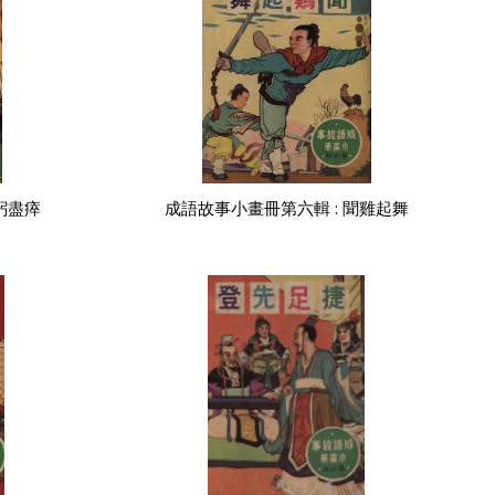
躬盡瘁
成語故事小畫冊第六輯 : 聞雞起舞