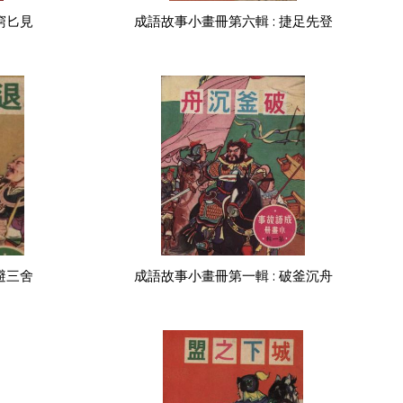
窮匕見
成語故事小畫冊第六輯 : 捷足先登
避三舍
成語故事小畫冊第一輯 : 破釜沉舟