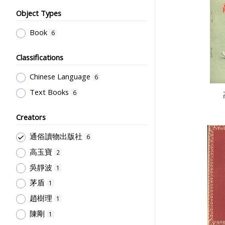
Object Types
Book
6
Classifications
Chinese Language
6
Text Books
6
Creators
通俗讀物出版社
6
高玉寶
2
吳靜波
1
茅盾
1
趙樹理
1
陳剛
1