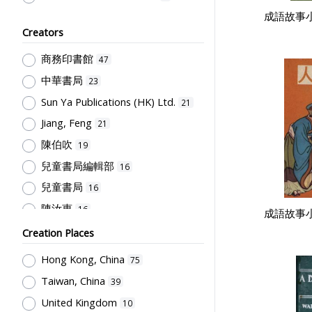
成語故事小
Life Skills
1
Creators
Social Sciences, Business and Law
1
商務印書館
47
Humanities and Arts
1
中華書局
23
Sport Science, Health and Welfare
Sun Ya Publications (HK) Ltd.
21
1
Jiang, Feng
21
Society & Education
1
陳伯吹
19
Pre-school Education, Child Caring
兒童書局編輯部
16
Facilities, Maternal & Infantile
Health Facilities
1
兒童書局
16
陳汝惠
16
成語故事小
徐晉
16
Creation Places
國立編譯館
12
Hong Kong, China
75
人人書局
10
Taiwan, China
39
孫國楝
9
United Kingdom
10