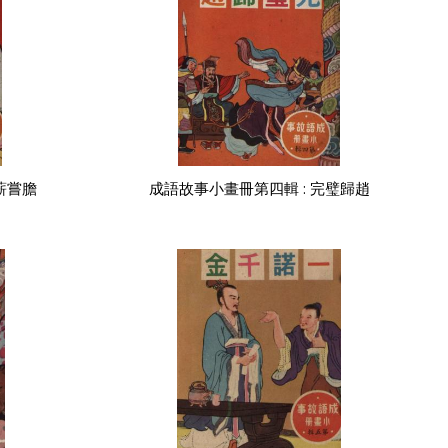
薪嘗膽
成語故事小畫冊第四輯 : 完璧歸趙