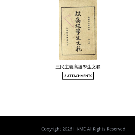
三民主義高級學生文範
3 ATTACHMENTS
Copyright 2026 HKME All Rights Reserved