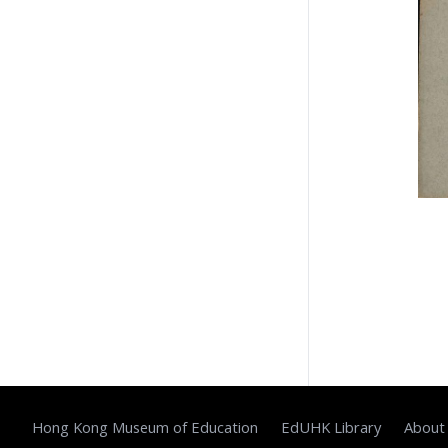
Hong Kong Museum of Education
EdUHK Library
About