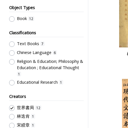
Object Types
Book
12
Classifications
Text Books
7
Chinese Language
6
Religion & Education; Philosophy &
Education ; Educational Thought
1
Educational Research
1
Creators
世界書局
12
林迭肯
1
宋綬章
1