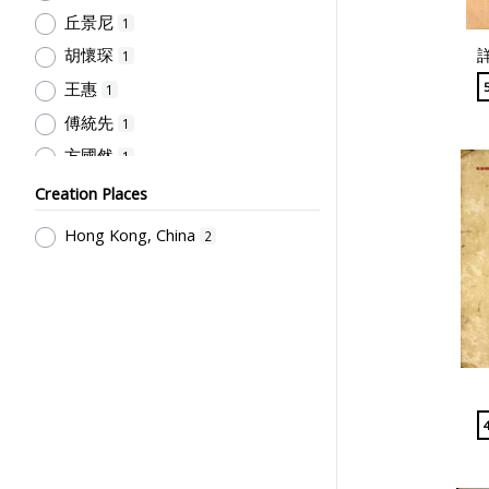
丘景尼
1
胡懷琛
1
王惠
1
傅統先
1
方國然
1
秦同培
1
Creation Places
蔡慧冰
1
Hong Kong, China
2
陳啓樵
1
拉特納
1