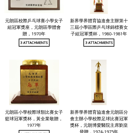
元朗區校際乒乓球賽小學女子
新界學界體育協進會主辦第十
組冠軍獎座，元朗區學體會
三屆小學區際乒乓球錦標賽女
贈，1970年
子組冠軍獎杯，1980-1981年
3 ATTACHMENTS
3 ATTACHMENTS
元朗區小學校際球類比賽女子
新界學界體育協進會元朗區分
籃球冠軍獎杯，黃全業敬贈，
會主辦小學校際足球比賽冠軍
1977年
獎杯，元朗博愛醫院主席劉皇
發贈，1974-1975年